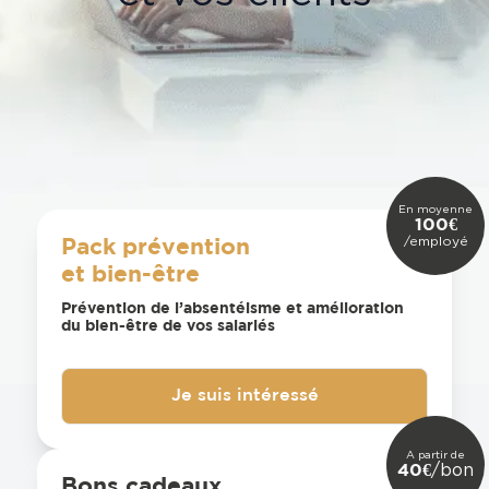
En moyenne
100€
/employé
Pack prévention
et bien-être
Prévention de l’absentéisme et amélioration
du bien-être de vos salariés
Je suis intéressé
A partir de
/bon
40€
Bons cadeaux