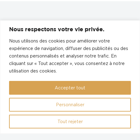
Nous respectons votre vie privée.
Nous utilisons des cookies pour améliorer votre
expérience de navigation, diffuser des publicités ou des
contenus personnalisés et analyser notre trafic. En
Découvrez nos salons
cliquant sur « Tout accepter », vous consentez à notre
utilisation des cookies.
Accepter tout
NAE (NE'SPA srl)
Personnaliser
+32 2 201 07 07
hello@nae-beauty.be
TVA: BE 0698.627.454
Tout rejeter
Mentions légales